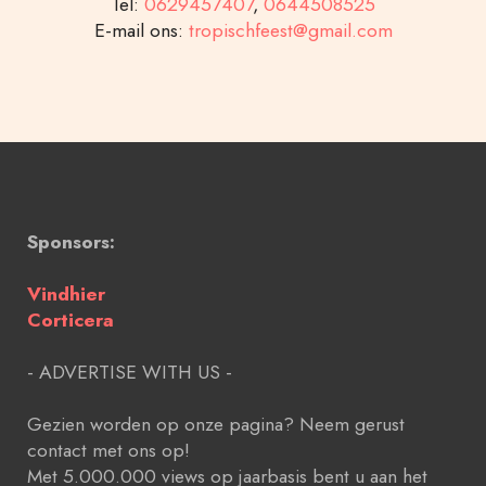
Tel:
0629457407
,
0644508525
E-mail ons:
tropischfeest@gmail.com
Sponsors:
Vindhier
Corticera
- ADVERTISE WITH US -
Gezien worden op onze pagina? Neem gerust
contact met ons op!
Met 5.000.000 views op jaarbasis bent u aan het