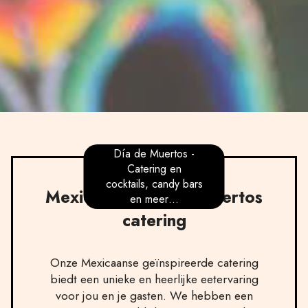
Día de Muertos -
Catering en
cocktails, candy bars
Mexicaanse Día de Muertos
en meer…
catering
Onze Mexicaanse geïnspireerde catering
biedt een unieke en heerlijke eetervaring
voor jou en je gasten. We hebben een